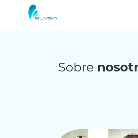
RealHost: dentistaslogrono.com.es
Sobre
nosot